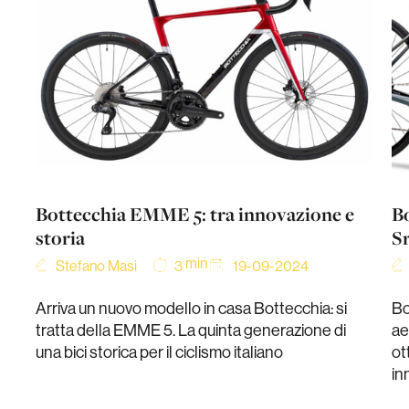
Bottecchia EMME 5: tra innovazione e
Bo
storia
S
min
Stefano Masi
19-09-2024
3
Arriva un nuovo modello in casa Bottecchia: si
Bo
tratta della EMME 5. La quinta generazione di
ae
una bici storica per il ciclismo italiano
ot
in