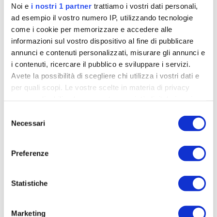
– veramente una gran bici
e sicuramente cercherò
Noi e
i nostri 1 partner
trattiamo i vostri dati personali,
di sfruttarla il più possibile
. Avrò occasione di
ad esempio il vostro numero IP, utilizzando tecnologie
come i cookie per memorizzare e accedere alle
divertirmi, ma anche di effettuare degli allenamenti
informazioni sul vostro dispositivo al fine di pubblicare
ottimali. Inoltre, sono davvero contento anche per
annunci e contenuti personalizzati, misurare gli annunci e
la scelta dei colori, che si abbinano alla perfezione a
i contenuti, ricercare il pubblico e sviluppare i servizi.
quelli del team. E’ davvero stupenda! Ci tengo in
Avete la possibilità di scegliere chi utilizza i vostri dati e
modo particolare a ringraziare Bottecchia perché
è
per quali scopi. Le vostre scelte in materia di privacy
stato davvero un grande piacere poter toccare
sono applicabili solo su questa proprietà digitale in cui
con mano il prodotto di una fantastica azienda
avete effettuato le vostre scelte. È possibile modificare o
Selezione
come la loro
».
revocare il proprio consenso in qualsiasi momento dalla
Necessari
del
Dichiarazione sui cookie o facendo clic sull'icona di
consenso
attivazione della privacy.
Preferenze
Approfondisci come vengono elaborati i tuoi dati personali
e imposta le tue preferenze nella
sezione dettagli
. Puoi
Statistiche
modificare o ritirare il tuo consenso in qualsiasi momento
dalla Dichiarazione sui cookie.
Marketing