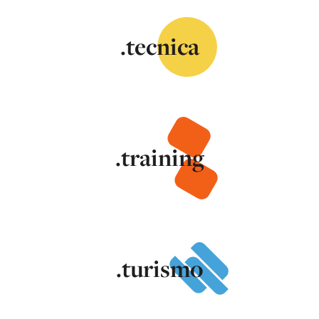
.tecnica
.training
.turismo