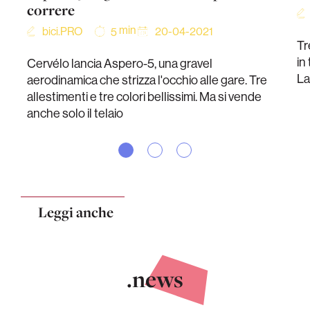
correre
min
bici.PRO
20-04-2021
5
Tr
in
Cervélo lancia Aspero-5, una gravel
La
aerodinamica che strizza l'occhio alle gare. Tre
allestimenti e tre colori bellissimi. Ma si vende
anche solo il telaio
Leggi anche
.news