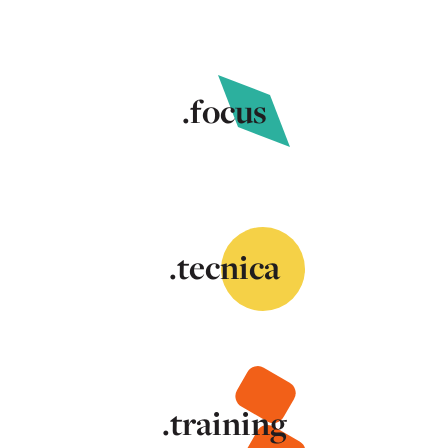
.focus
.tecnica
.training