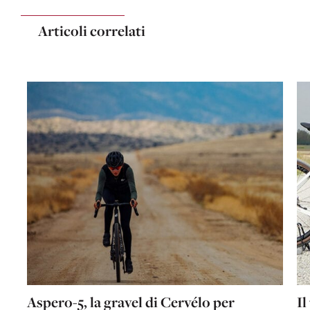
Articoli correlati
Aspero-5, la gravel di Cervélo per
Il