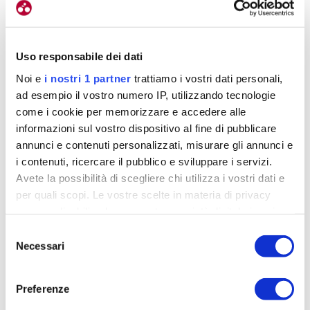
Per Alé, la collaborazione con Roche non si limita
alla semplice visibilità del marchio
. L’obiettivo è
Uso responsabile dei dati
difatti anche quello di creare un dialogo costante
Noi e
i nostri 1 partner
trattiamo i vostri dati personali,
tra azienda e atleta, trasformando l’esperienza
ad esempio il vostro numero IP, utilizzando tecnologie
diretta di gara in uno strumento concreto di
come i cookie per memorizzare e accedere alle
sviluppo prodotto.
informazioni sul vostro dispositivo al fine di pubblicare
annunci e contenuti personalizzati, misurare gli annunci e
Allenamenti intensi, competizioni gravel e lunghe
i contenuti, ricercare il pubblico e sviluppare i servizi.
avventure endurance rappresentano infatti il
Avete la possibilità di scegliere chi utilizza i vostri dati e
per quali scopi. Le vostre scelte in materia di privacy
banco di prova ideale per testare materiali,
sono applicabili solo su questa proprietà digitale in cui
fitting e soluzioni tecniche
. Un approccio che
avete effettuato le vostre scelte. È possibile modificare o
Selezione
conferma la filosofia performance-driven del brand
revocare il proprio consenso in qualsiasi momento dalla
Necessari
del
veneto.
Dichiarazione sui cookie o facendo clic sull'icona di
consenso
attivazione della privacy.
Preferenze