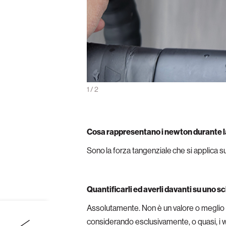
identifica la forza tangenziale
1
/
2
Cosa rappresentano i newton durante l
Sono
la forza tangenziale
che si applica 
Quantificarli ed averli davanti su uno sc
Assolutamente. Non è un valore o meglio 
considerando esclusivamente, o quasi, i 