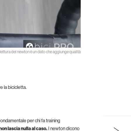
 lettura dei newton è un dato che aggiunge qualità
 la bicicletta.
ondamentale per chi fa training
on lascia nulla al caso.
I newton dicono