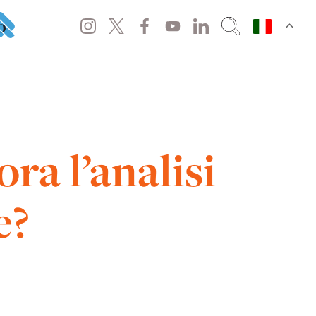
o
ra l’analisi
e?