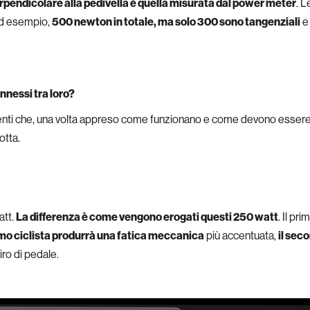
rpendicolare alla pedivella è quella misurata dal power meter
. L
ad esempio,
500 newton in totale, ma solo 300 sono tangenziali
e 
nnessi tra loro?
umenti che, una volta appreso come funzionano e come devono essere 
otta.
att.
La differenza è come vengono erogati questi 250 watt
. Il pr
rimo ciclista produrrà una fatica meccanica
più accentuata,
il sec
iro di pedale.