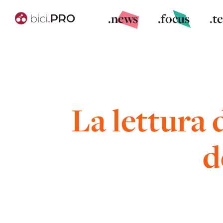
.news
.focus
.t
La lettura 
d