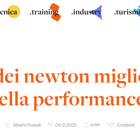
ecnica
.training
.industry
.turism
dei newton miglio
ella performanc
min
Alberto Fossati
09.12.2025
Condividi
4