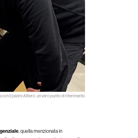
 con il padre Alfiero, un vero punto di riferimento
ngenziale
, quella menzionata in