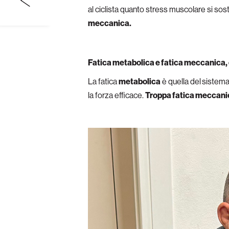
al ciclista quanto stress muscolare si sos
meccanica.
Fatica metabolica e fatica meccanica, 
La fatica
metabolica
è quella del
sistema
la forza efficace.
Troppa fatica meccanica