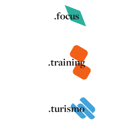
.focus
.training
.turismo