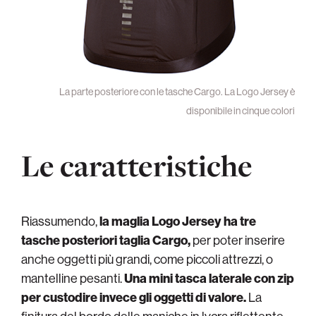
La parte posteriore con le tasche Cargo. La Logo Jersey è
disponibile in cinque colori
Le caratteristiche
Riassumendo,
la maglia Logo Jersey ha tre
tasche posteriori taglia Cargo,
per poter inserire
anche oggetti più grandi, come piccoli attrezzi, o
mantelline pesanti.
Una mini tasca laterale con zip
per custodire invece gli oggetti di valore.
La