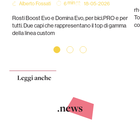
min
Alberto Fossati
18-05-2026
6
rh
To
Rosti Boost Evo e Domina Evo, per bici.PRO e per
co
tutti. Due capi che rappresentano il top di gamma
della linea custom
Leggi anche
.news