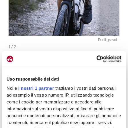
strada
Per il gravel…
1
/
2
Sì, viaggiare…
Uso responsabile dei dati
Noi e
i nostri 1 partner
trattiamo i vostri dati personali,
ad esempio il vostro numero IP, utilizzando tecnologie
Questa trama comporta anche un secondo
come i cookie per memorizzare e accedere alle
vantaggio. Un vantaggio che lega questa maglia al
informazioni sul vostro dispositivo al fine di pubblicare
settore gravel e all’estate: il viaggio.
annunci e contenuti personalizzati, misurare gli annunci e
Viaggiando, infatti, spesso si ha l’esigenza che il
i contenuti, ricercare il pubblico e sviluppare i servizi.