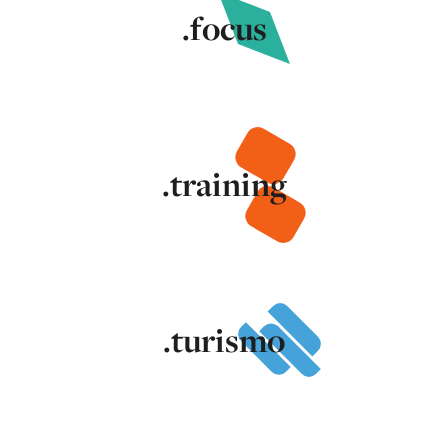
.focus
.training
.turismo