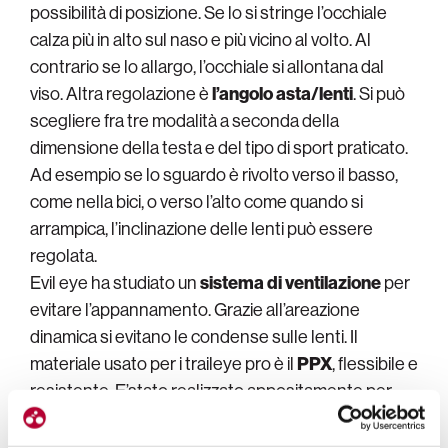
possibilità di posizione. Se lo si stringe l’occhiale
calza più in alto sul naso e più vicino al volto. Al
contrario se lo allargo, l’occhiale si allontana dal
viso. Altra regolazione è
l’angolo asta/lenti
. Si può
scegliere fra tre modalità a seconda della
dimensione della testa e del tipo di sport praticato.
Ad esempio se lo sguardo è rivolto verso il basso,
come nella bici, o verso l’alto come quando si
arrampica, l’inclinazione delle lenti può essere
regolata.
Evil eye ha studiato un
sistema di ventilazione
per
evitare l’appannamento. Grazie all’areazione
dinamica si evitano le condense sulle lenti. Il
materiale usato per i traileye pro è il
PPX
, flessibile e
resistente. E’stato realizzato appositamente per
evil eye e coniuga leggerezza, comfort e stabilità sul
viso.
La stabilità sul viso è garantita dal traction