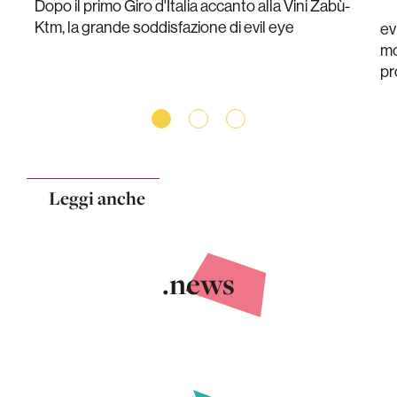
Dopo il primo Giro d'Italia accanto alla Vini Zabù-
Ktm, la grande soddisfazione di evil eye
ev
mo
pr
Leggi anche
.news