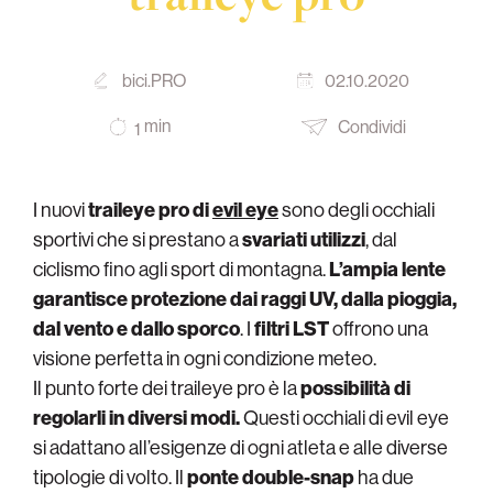
bici.PRO
02.10.2020
min
Condividi
1
I nuovi
traileye pro di
evil eye
sono degli occhiali
sportivi che si prestano a
svariati utilizzi
, dal
ciclismo fino agli sport di montagna.
L’ampia lente
garantisce protezione dai raggi UV, dalla pioggia,
dal vento e dallo sporco
. I
filtri LST
offrono una
visione perfetta in ogni condizione meteo.
Il punto forte dei traileye pro è la
possibilità di
regolarli in diversi modi.
Questi occhiali di evil eye
si adattano all’esigenze di ogni atleta e alle diverse
tipologie di volto. Il
ponte double-snap
ha due