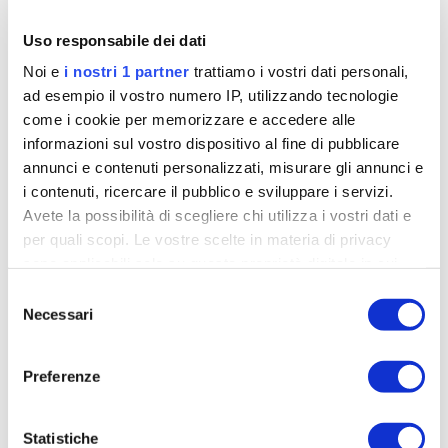
grip
, una microstruttura sulle aste che evita alla
Uso responsabile dei dati
montatura di scivolare sul naso. Per evitare che il
Noi e
i nostri 1 partner
trattiamo i vostri dati personali,
sudore cada sugli occhi è presente la
barra
ad esempio il vostro numero IP, utilizzando tecnologie
parasudore removibile
.
come i cookie per memorizzare e accedere alle
I traileye pro sono utilizzabili anche da chi ha
informazioni sul vostro dispositivo al fine di pubblicare
problemi di vista
. E’ possibile aggiungere un
annunci e contenuti personalizzati, misurare gli annunci e
adattatore o un clip-in. Questi occhiali dal look
i contenuti, ricercare il pubblico e sviluppare i servizi.
minimale e moderno sono disponibili in
due taglie
Avete la possibilità di scegliere chi utilizza i vostri dati e
per soddisfare l’esigenze maschili e femminili. Per
per quali scopi. Le vostre scelte in materia di privacy
finire segnaliamo che sono realizzati in
sei diverse
sono applicabili solo su questa proprietà digitale in cui
avete effettuato le vostre scelte. È possibile modificare o
colorazioni
.
Selezione
revocare il proprio consenso in qualsiasi momento dalla
Necessari
Prezzo a partire da euro 209,00
del
Dichiarazione sui cookie o facendo clic sull'icona di
consenso
evileye.com
attivazione della privacy.
Preferenze
Approfondisci come vengono elaborati i tuoi dati personali
Articoli correlati
e imposta le tue preferenze nella
sezione dettagli
. Puoi
Statistiche