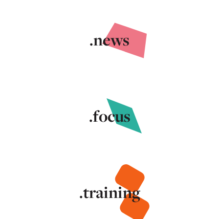
.news
.focus
.training