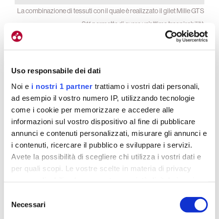
La combinazione di tessuti con il quale è realizzato il gilet Mille GTS
S11 permette di avere un’ottima traspirabilità
Versatile
Uso responsabile dei dati
Noi e
i nostri 1 partner
trattiamo i vostri dati personali,
ad esempio il vostro numero IP, utilizzando tecnologie
Il gilet Mille GTS S11 offre ottime qualità in termini
come i cookie per memorizzare e accedere alle
di traspirabilità
, infatti è pensato per essere
informazioni sul vostro dispositivo al fine di pubblicare
utilizzato con un range di temperatura che va dai 12
annunci e contenuti personalizzati, misurare gli annunci e
ai 20 gradi centigradi.
Risulta essere un capo
i contenuti, ricercare il pubblico e sviluppare i servizi.
capace di proteggere il ciclista dal vento e dalla
Avete la possibilità di scegliere chi utilizza i vostri dati e
pioggia
, ma non è consigliato come unico
per quali scopi. Le vostre scelte in materia di privacy
indumento in caso di meteo avverso.
sono applicabili solo su questa proprietà digitale in cui
avete effettuato le vostre scelte. È possibile modificare o
Selezione
revocare il proprio consenso in qualsiasi momento dalla
Questo capo d’abbigliamento può rimanere una
Necessari
del
Dichiarazione sui cookie o facendo clic sull'icona di
costante durante tutta la stagione, infatti la grande
consenso