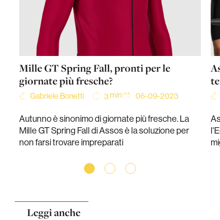
Mille GT Spring Fall, pronti per le
As
giornate più fresche?
t
min
Gabriele Bonetti
06-09-2023
3
Autunno è sinonimo di giornate più fresche. La
As
Mille GT Spring Fall di Assos è la soluzione per
l'
non farsi trovare impreparati
mi
Leggi anche