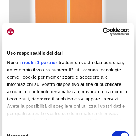
Uso responsabile dei dati
 Poppy
Il gilet Air Vest, semplice ma al tempo stesso
Noi e
i nostri 1 partner
trattiamo i vostri dati personali,
ange
aggressivo. Qui la parte frontale…
ad esempio il vostro numero IP, utilizzando tecnologie
1
/
2
come i cookie per memorizzare e accedere alle
informazioni sul vostro dispositivo al fine di pubblicare
annunci e contenuti personalizzati, misurare gli annunci e
L’Air Vest
i contenuti, ricercare il pubblico e sviluppare i servizi.
Avete la possibilità di scegliere chi utilizza i vostri dati e
per quali scopi. Le vostre scelte in materia di privacy
sono applicabili solo su questa proprietà digitale in cui
Air Vest riprende la filosofia costruttiva della Air
avete effettuato le vostre scelte. È possibile modificare o
Selezione
Jacket in una versione senza maniche
pensata
revocare il proprio consenso in qualsiasi momento dalla
Necessari