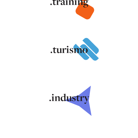
.training
.turismo
.industry