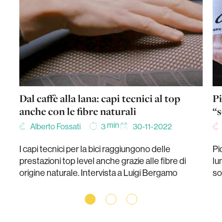
Dal caffè alla lana: capi tecnici al top
Pi
anche con le fibre naturali
“s
min
Alberto Fossati
30-11-2022
3
I capi tecnici per la bici raggiungono delle
Pi
prestazioni top level anche grazie alle fibre di
lu
origine naturale. Intervista a Luigi Bergamo
so