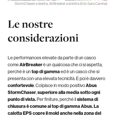
StormChaser a destra, AirBreaker a sinistra (foto Sara Carena)
Le nostre
considerazioni
Le performances elevate da parte di un casco
come
AirBreaker
è un qualcosa che ci si aspetta,
perché è un
top di gamma
ed è un casco che si
presenta con una elevata tecnicità. E poi è davvero
confortevole
. Colpisce in modo positivo
Abus
StormChaser
,
superiore alla media sotto ogni
punto di vista.
Per finiture, perché il
sistema di
chiusura è comune ai top di gamma Abus. La
calotta EPS copre il mold
anche nella zona del