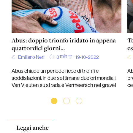
Abus: doppio trionfo iridato in appena
Ta
quattordici giorni…
es
min
Emiliano Neri
19-10-2022
3
Abus chiude un periodo ricco di trionfi e
Ab
soddisfazioni: in due settimane due ori mondiali.
pr
Van Vleuten su strada e Vermeersch nel gravel
ce
Leggi anche