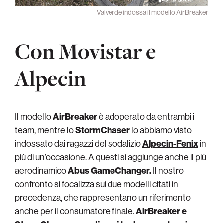
Valverde indossa il modello AirBreaker
Con Movistar e
Alpecin
Il modello
AirBreaker
è adoperato da entrambi i
team, mentre lo
StormChaser
lo abbiamo visto
indossato dai ragazzi del sodalizio
Alpecin-Fenix
in
più di un’occasione. A questi si aggiunge anche il più
aerodinamico
Abus GameChanger.
Il nostro
confronto si focalizza sui due modelli citati in
precedenza, che rappresentano un riferimento
anche per il consumatore finale.
AirBreaker e