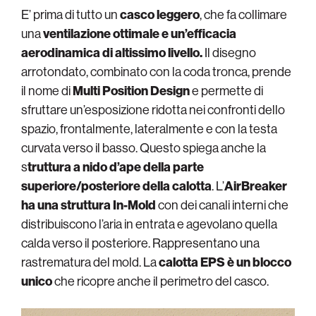
E’ prima di tutto un
casco leggero
, che fa collimare
una
ventilazione ottimale
e un’efficacia
aerodinamica di altissimo livello.
Il disegno
arrotondato, combinato con la coda tronca, prende
il nome di
Multi Position Design
e permette di
sfruttare un’esposizione ridotta nei confronti dello
spazio, frontalmente, lateralmente e con la testa
curvata verso il basso. Questo spiega anche la
s
truttura a nido d’ape della parte
superiore/posteriore della calotta
. L’
AirBreaker
ha una struttura In-Mold
con dei canali interni che
distribuiscono l’aria in entrata e agevolano quella
calda verso il posteriore. Rappresentano una
rastrematura del mold. La
calotta EPS è un blocco
unico
che ricopre anche il perimetro del casco.