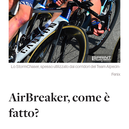
Lo StormChaser, spesso utilizzato dai corridori del Team Alpecin-
Fenix
AirBreaker, come è
fatto?