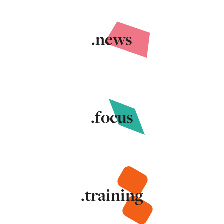
.news
.focus
.training