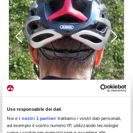
Uso responsabile dei dati
 shape
Il retro del modello AirBreaker (foto Sara Carena)
Noi e
i nostri 1 partner
trattiamo i vostri dati personali,
identi
ad esempio il vostro numero IP, utilizzando tecnologie
1
/
4
come i cookie per memorizzare e accedere alle