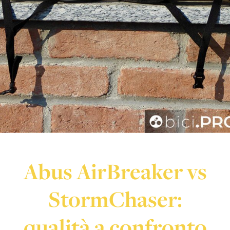
Abus AirBreaker vs
StormChaser:
qualità a confronto