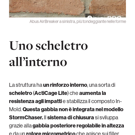
Abus AirBreaker a sinistra, più tondeggiante nelle forme
Uno scheletro
all’interno
La struttura ha
un rinforzo interno
, una sorta di
scheletro
(
ActiCage Lite
) che
aumenta la
resistenza agli impatti
e stabilizza il composto In-
Mold.
Questa gabbia non è integrata nel modello
StormChaser.
Il
sistema di chiusura
si sviluppa
grazie alla
gabbia posteriore regolabile in altezza
e da un
rotore micrometrico
che agisce sui filler