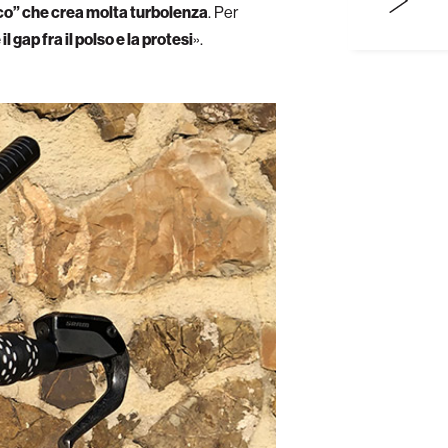
buco” che crea molta turbolenza
. Per
 gap fra il polso e la protesi
».