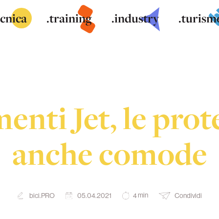
ecnica
.training
.industry
.turism
nti Jet, le prote
anche comode
min
bici.PRO
05.04.2021
Condividi
4