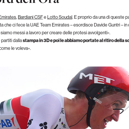
mirates
,
Bardiani CSF
e
Lotto Soudal
. E proprio da una di queste p
sta che ci fece la UAE Team Emirates – esordisce Davide Guntri – i
i siamo messi a lavoro per creare delle protesi avvolgenti».
partiti dalla
stampa in 3D e poi le abbiamo portate al ritiro della 
come le voleva».