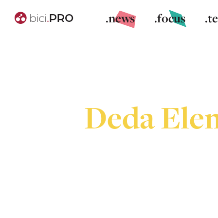
.news
.focus
.t
Deda Eleme