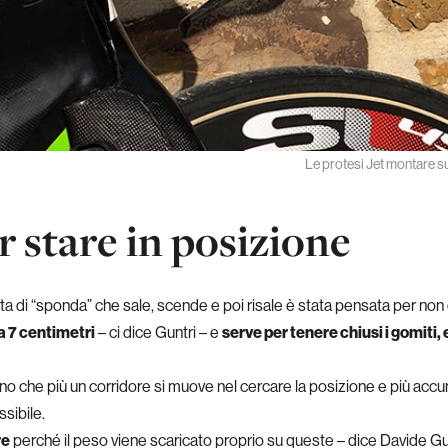
Le protesi Jet montare su
 stare in posizione
ta di “sponda” che sale, scende e poi risale è stata pensata per non
 a 7 centimetri
– ci dice Guntri – e
serve per tenere chiusi i gomiti
 dicono che più un corridore si muove nel cercare la posizione e più acc
ssibile.
re
perché il peso viene scaricato proprio su queste – dice Davide Guntr