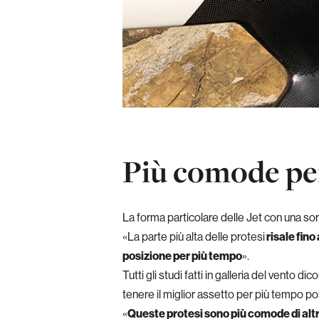
Più comode per
La forma particolare delle Jet con una sor
«La parte più alta delle protesi
risale fino
posizione per più tempo
».
Tutti gli studi fatti in galleria del vento
tenere il miglior assetto per più tempo po
«
Queste protesi sono più comode di alt