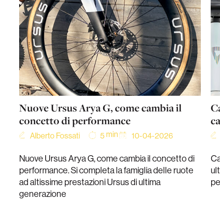
Nuove Ursus Arya G, come cambia il
Ca
concetto di performance
c
min
Alberto Fossati
10-04-2026
5
Nuove Ursus Arya G, come cambia il concetto di
Ca
performance. Si completa la famiglia delle ruote
ul
ad altissime prestazioni Ursus di ultima
pe
generazione