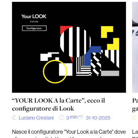
“YOUR LOOK A la Carte”, ecco il
Pa
configuratore di Look
ga
min
Luciano Crestani
31-10-2025
3
Nasce il configuratore "Your Look a la Carte" dove
La