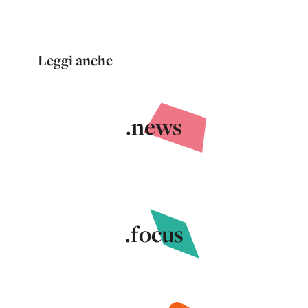
Leggi anche
.news
.focus