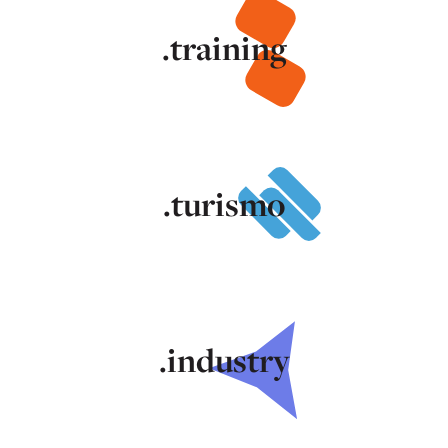
.training
.turismo
.industry