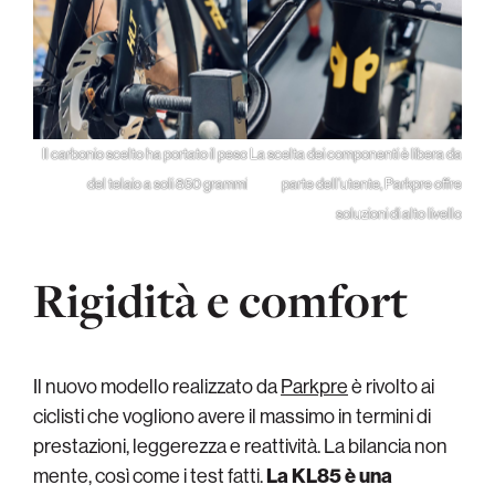
Il carbonio scelto ha portato il peso
La scelta dei componenti è libera da
del telaio a soli 850 grammi
parte dell’utente, Parkpre offre
soluzioni di alto livello
Rigidità e comfort
Il nuovo modello realizzato da
Parkpre
è rivolto ai
ciclisti che vogliono avere il massimo in termini di
prestazioni, leggerezza e reattività. La bilancia non
mente, così come i test fatti.
La KL85 è una