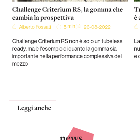
Challenge Criterium RS, la gomma che
T
cambia la prospettiva
è
min
Alberto Fossati
26-08-2022
5
Challenge Criterium RS non è solo un tubeless
La
ready, ma è l'esempio di quanto la gomma sia
nu
importante nella performance complessiva del
e 
mezzo
Leggi anche
.news