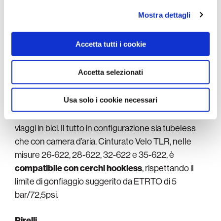
un brevetto esclusivo di Pirelli
. Questo combina
analizzare il nostro traffico. Condividiamo inoltre
Mostra dettagli
una carcassa super rinforzata con l’utilizzo di
informazioni sul modo in cui utilizza il nostro sito con i
speciali componenti chimici per una resistenza
nostri partner che si occupano di analisi dei dati web,
Accetta tutti i cookie
pubblicità e social media, i quali potrebbero combinarle
contro le forature di assoluta.
con altre informazioni che ha fornito loro o che hanno
raccolto dal suo utilizzo dei loro servizi.
Accetta selezionati
Le
misure del Cinturato Velo
variano da 26-622
fino a 35-622 e ne fanno una gomma
Usa solo i cookie necessari
estremamente versatile: adatta alle gare, agli
allenamenti dei pro’, al commuting quotidiano fino ai
viaggi in bici. Il tutto in configurazione sia tubeless
che con camera d’aria. Cinturato Velo TLR, nelle
misure 26-622, 28-622, 32-622 e 35-622, è
compatibile con cerchi hookless
, rispettando il
limite di gonfiaggio suggerito da ETRTO di 5
bar/72,5psi.
Pirelli