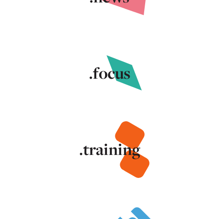
.focus
.training