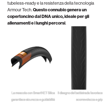
tubeless-ready e la resistenza della tecnologia
Armour Tech.
Questo connubio genera un
copertoncino dal DNA unico, ideale per gli
allenamenti e i lunghi percorsi
.
La mescola con SmartNET Silica
Il disegno del battistrada favorisce
garantisce sicurezza e guidabilità
scorrevolezza e grip