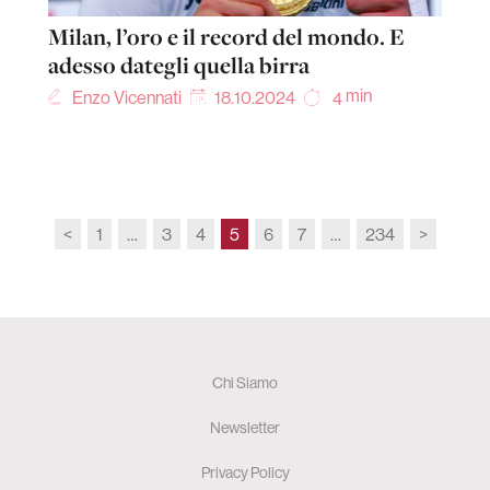
Milan, l’oro e il record del mondo. E
adesso dategli quella birra
min
Enzo Vicennati
18.10.2024
4
<
1
…
3
4
5
6
7
…
234
>
Chi Siamo
Newsletter
Privacy Policy