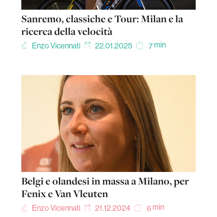
Sanremo, classiche e Tour: Milan e la
ricerca della velocità
min
Enzo Vicennati
22.01.2025
7
Belgi e olandesi in massa a Milano, per
Fenix e Van Vleuten
min
Enzo Vicennati
21.12.2024
6