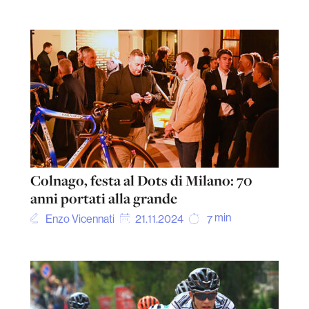
Colnago, festa al Dots di Milano: 70
anni portati alla grande
min
Enzo Vicennati
21.11.2024
7