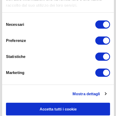
raccolto dal suo utilizzo dei loro servizi.
Guercilena e il suo Milan: una
scommessa vinta
Selezione
min
Enzo Vicennati
01.11.2024
6
Necessari
del
consenso
Preferenze
Statistiche
Marketing
Mostra dettagli
Il nuovo Milan sulla strada dei giganti.
Parla coach Reck
Accetta tutti i cookie
min
Enzo Vicennati
28.10.2024
7