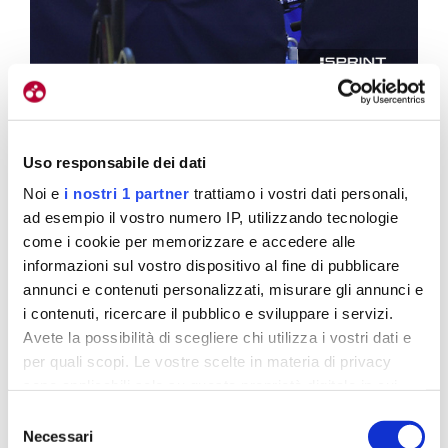
Il gruppo è l’arma in più del settore, ogni risultato è vissuto come
frutto comune
Uso responsabile dei dati
Tu sei tra i maggiori specialisti di una specialità
Noi e
i nostri 1 partner
trattiamo i vostri dati personali,
gloriosa come il chilometro che però
ad esempio il vostro numero IP, utilizzando tecnologie
attualmente non fa parte del programma
come i cookie per memorizzare e accedere alle
olimpico: questo non è un rammarico?
informazioni sul vostro dispositivo al fine di pubblicare
annunci e contenuti personalizzati, misurare gli annunci e
Dipende da quello che uno vuole,
io voglio investire
i contenuti, ricercare il pubblico e sviluppare i servizi.
fortemente sul team sprint perché è la specialità
Avete la possibilità di scegliere chi utilizza i vostri dati e
che può permetterci di andare ai Giochi Olimpici
.
per quali scopi. Le vostre scelte in materia di privacy
E’ uno sforzo molto simile a quello del chilometro,
sono applicabili solo su questa proprietà digitale in cui
soprattutto per me che sono chiamato alla
avete effettuato le vostre scelte. È possibile modificare o
Selezione
chiusura, quel giro finale racchiude molte delle
revocare il proprio consenso in qualsiasi momento dalla
Necessari
del