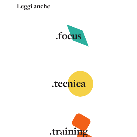
Leggi anche
.focus
.tecnica
.training