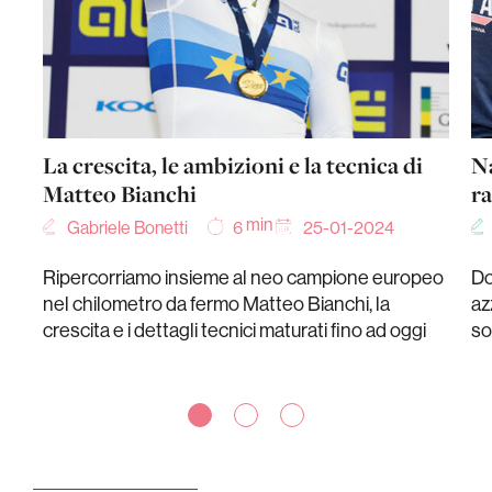
La crescita, le ambizioni e la tecnica di
Na
Matteo Bianchi
ra
min
Gabriele Bonetti
25-01-2024
6
Ripercorriamo insieme al neo campione europeo
Do
nel chilometro da fermo Matteo Bianchi, la
az
crescita e i dettagli tecnici maturati fino ad oggi
so