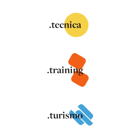
.tecnica
.training
.turismo