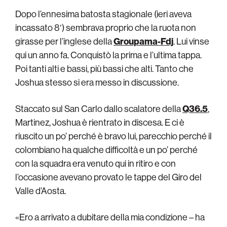
Dopo l’ennesima batosta stagionale (ieri aveva
incassato 8′) sembrava proprio che la ruota non
girasse per l’inglese della
Groupama-Fdj
. Lui vinse
qui un anno fa. Conquistò la prima e l’ultima tappa.
Poi tanti alti e bassi, più bassi che alti. Tanto che
Joshua stesso si era messo in discussione.
Staccato sul San Carlo dallo scalatore della
Q36.5
,
Martinez, Joshua è rientrato in discesa. E ci è
riuscito un po’ perché è bravo lui, parecchio perché il
colombiano ha qualche difficoltà e un po’ perché
con la squadra era venuto qui in ritiro e con
l’occasione avevano provato le tappe del Giro del
Valle d’Aosta.
«Ero a arrivato a dubitare della mia condizione – ha