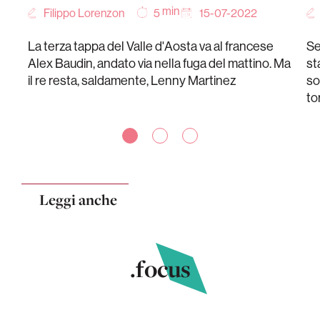
min
Filippo Lorenzon
15-07-2022
5
La terza tappa del Valle d'Aosta va al francese
Se
Alex Baudin, andato via nella fuga del mattino. Ma
st
il re resta, saldamente, Lenny Martinez
so
to
Leggi anche
.focus