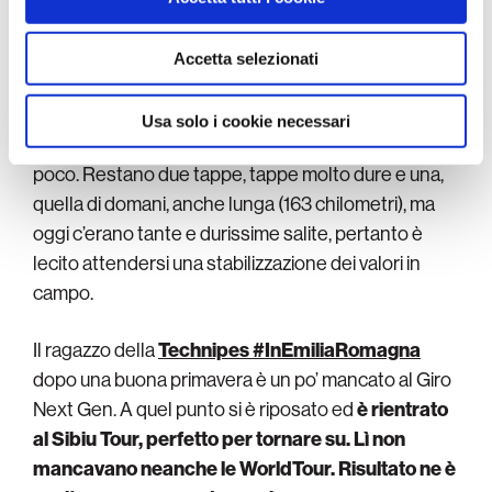
pubblicità e social media, i quali potrebbero combinarle
con altre informazioni che ha fornito loro o che hanno
raccolto dal suo utilizzo dei loro servizi.
Accetta selezionati
E ci teniamo il piatto forte per il finale.
Ludovico
Crescioli
è in maglia gialla.
Ed esserlo a questo
Usa solo i cookie necessari
punto del Giro della Valle d’Aosta non è cosa da
poco. Restano due tappe, tappe molto dure e una,
quella di domani, anche lunga (163 chilometri), ma
oggi c’erano tante e durissime salite, pertanto è
lecito attendersi una stabilizzazione dei valori in
campo.
Il ragazzo della
Technipes #InEmiliaRomagna
dopo una buona primavera è un po’ mancato al Giro
Next Gen. A quel punto si è riposato ed
è rientrato
al Sibiu Tour, perfetto per tornare su. Lì non
mancavano neanche le WorldTour. Risultato ne è