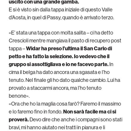
uscito con una grande gamba.
E si è visto sin dalla tappa iniziale di questo Valle
d’Aosta, in quel di Passy, quando è arrivato terzo.
«E’ stata una tappa con molta salita – ci ha detto
Crescioli mentre mangiava il pasto di recupero post
tappa –
Widar ha preso l’ultima il San Carlo di
petto e ha fatto la selezione. Io vedevo che il
gruppo si assottigliava e io ne facevo parte.
In
cima il belga ha dato ancora una sgasata e l’ho
tenuto. Nel finale gli ho dato qualche cambio. Lui ha
provato a staccarmi ancora, ma l’ho tenuto
benone».
«Ora che ho la maglia cosa farò? Faremo il massimo
e lo faremo fino in fondo.
Non sarà facile ma ci si
proverà.
Devo dire che anche i compagni sono stati
bravi, mi hanno aiutato nei tratti in pianura e li