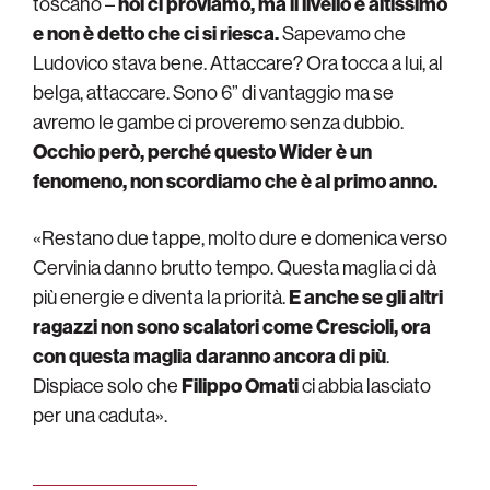
toscano –
noi ci proviamo, ma il livello è altissimo
e non è detto che ci si riesca.
Sapevamo che
Ludovico stava bene. Attaccare? Ora tocca a lui, al
belga, attaccare. Sono 6” di vantaggio ma se
avremo le gambe ci proveremo senza dubbio.
Occhio però, perché questo Wider è un
fenomeno, non scordiamo che è al primo anno.
«Restano due tappe, molto dure e domenica verso
Cervinia danno brutto tempo. Questa maglia ci dà
più energie e diventa la priorità.
E anche se gli altri
ragazzi non sono scalatori come Crescioli, ora
con questa maglia daranno ancora di più
.
Dispiace solo che
Filippo Omati
ci abbia lasciato
per una caduta».