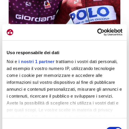
Uso responsabile dei dati
Noi e
i nostri 1 partner
trattiamo i vostri dati personali,
ad esempio il vostro numero IP, utilizzando tecnologie
come i cookie per memorizzare e accedere alle
informazioni sul vostro dispositivo al fine di pubblicare
Cipollini e Cavallaro, amici da sempre, al Giro del Veneto sono finiti
annunci e contenuti personalizzati, misurare gli annunci e
i contenuti, ricercare il pubblico e sviluppare i servizi.
2° e 1°. Aiutandosi (foto Scanferla)
Avete la possibilità di scegliere chi utilizza i vostri dati e
per quali scopi. Le vostre scelte in materia di privacy
Alla fine ti sei ritrovato a giocarti la vittoria finale
sono applicabili solo su questa proprietà digitale in cui
con il tuo compagno di squadra Edoardo
avete effettuato le vostre scelte. È possibile modificare o
Selezione
Cipollini
: come vi siete regolati?