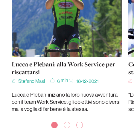
Lucca e Plebani: alla Work Service per
Co
riscattarsi
st
min
Stefano Masi
18-12-2021
6
Lucca e Plebani iniziano la loro nuova avventura
"L
con il team Work Service, gli obiettivi sono diversi
Ri
ma la voglia di far bene è la stessa.
sc