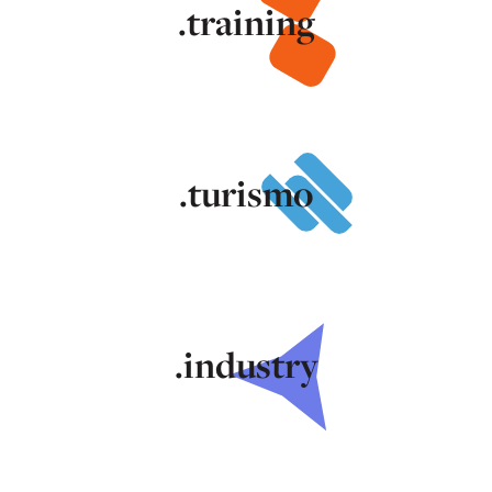
.training
.turismo
.industry