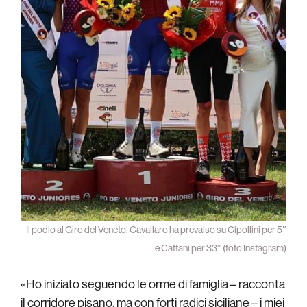
Il podio al Giro del Veneto: Cavallaro ha prevalso su Cipollini per 5″
e Cattani per 33″ (foto Instagram)
«Ho iniziato seguendo le orme di famiglia – racconta
il corridore pisano, ma con forti radici siciliane – i miei