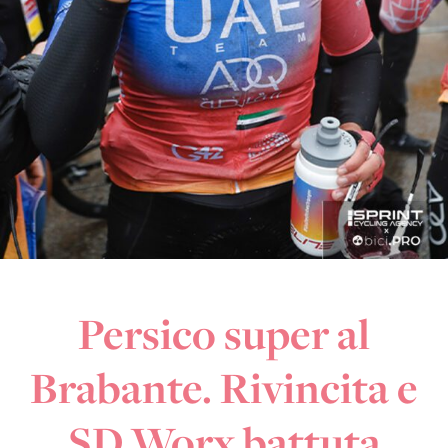
Persico super al
Brabante. Rivincita e
SD Worx battuta