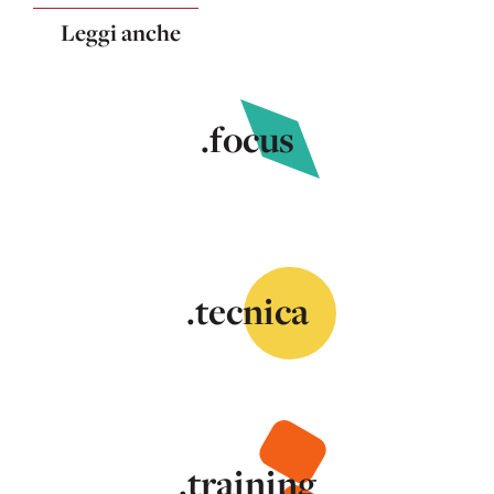
Leggi anche
.focus
.tecnica
.training