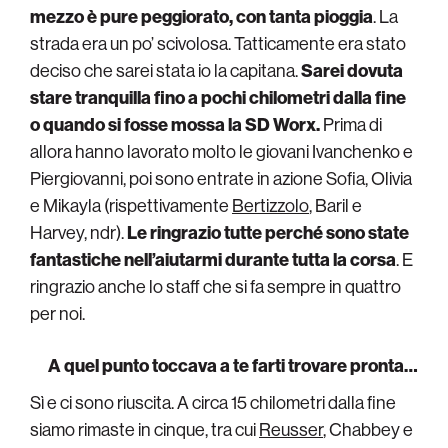
mezzo è pure peggiorato, con tanta pioggia
. La
strada era un po’ scivolosa. Tatticamente era stato
deciso che sarei stata io la capitana.
Sarei dovuta
stare tranquilla fino a pochi chilometri dalla fine
o quando si fosse mossa la SD Worx.
Prima di
allora hanno lavorato molto le giovani Ivanchenko e
Piergiovanni, poi sono entrate in azione Sofia, Olivia
e Mikayla (rispettivamente
Bertizzolo
, Baril e
Harvey, ndr).
Le ringrazio tutte perché sono state
fantastiche nell’aiutarmi durante tutta la corsa
. E
ringrazio anche lo staff che si fa sempre in quattro
per noi.
A quel punto toccava a te farti trovare pronta…
Sì e ci sono riuscita. A circa 15 chilometri dalla fine
siamo rimaste in cinque, tra cui
Reusser
, Chabbey e