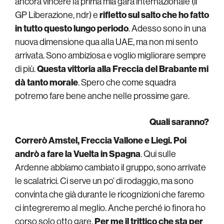
ancora vincere la prima mia gara internazionale (il
GP Liberazione, ndr) e
rifletto sul salto che ho fatto
in tutto questo lungo periodo
. Adesso sono in una
nuova dimensione qua alla UAE, ma non mi sento
arrivata. Sono ambiziosa e voglio migliorare sempre
di più.
Questa vittoria alla Freccia del Brabante mi
dà tanto morale
. Spero che come squadra
potremo fare bene anche nelle prossime gare.
Quali saranno?
Correrò Amstel, Freccia Vallone e Liegi. Poi
andrò a fare la Vuelta in Spagna
. Qui sulle
Ardenne abbiamo cambiato il gruppo, sono arrivate
le scalatrici. Ci serve un po’ di rodaggio, ma sono
convinta che già durante le ricognizioni che faremo
ci integreremo al meglio. Anche perché io finora ho
corso solo otto gare.
Per me il trittico che sta per