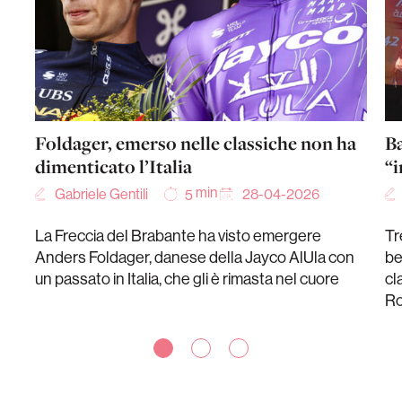
Foldager, emerso nelle classiche non ha
Ba
dimenticato l’Italia
“i
min
Gabriele Gentili
28-04-2026
5
La Freccia del Brabante ha visto emergere
Tr
Anders Foldager, danese della Jayco AlUla con
be
un passato in Italia, che gli è rimasta nel cuore
cl
R