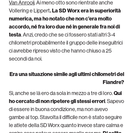
Van Anrooij
. Ai meno otto sono rientrate anche
Vollering e Lippert
. La SD Worx era in superiorità
numerica, ma ho notato che non c’era molto
accordo, né fra loro due né in generale fra noi di
testa
. Anzi, credo che se ci fossero stati altri 3-4
chilometri probabilmente il gruppo delle inseguitrici
ci avrebbe ripreso visto che hanno chiuso a 25
secondi da noi.
Era una situazione simile agli ultimi chilometri del
Fiandre?
Sì, anche se là ero da sola in mezzo a tre di loro.
Qui
ho cercato di non ripetere gli stessi errori
. Sapevo
di essere in buona condizione, ma non avevo
gambe al top. Stavolta il difficile non è stato seguire
le atlete della SD Worx quanto invece stare calma e