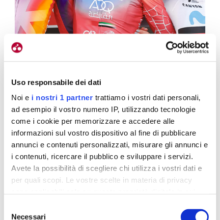
Uso responsabile dei dati
Noi e
i nostri 1 partner
trattiamo i vostri dati personali,
ad esempio il vostro numero IP, utilizzando tecnologie
come i cookie per memorizzare e accedere alle
Vittoria di qualità per Persico al Brabante. Vollering e Lippert sono
informazioni sul vostro dispositivo al fine di pubblicare
alle spalle
annunci e contenuti personalizzati, misurare gli annunci e
i contenuti, ricercare il pubblico e sviluppare i servizi.
Poi hai impostato la tua solita volata di rimonta.
Avete la possibilità di scegliere chi utilizza i vostri dati e
per quali scopi. Le vostre scelte in materia di privacy
Non potevo fare altro (sorride, ndr). Ho sì uno
sono applicabili solo su questa proprietà digitale in cui
spunto veloce, ma non lungo.
Dopo un chilometro
avete effettuato le vostre scelte. È possibile modificare o
Selezione
di salita, ci siamo trovate il vento contro nel
revocare il proprio consenso in qualsiasi momento dalla
Necessari
del