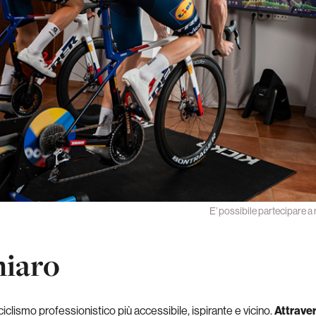
E’ possibile partecipare a 
hiaro
iclismo professionistico più accessibile, ispirante e vicino.
Attraver