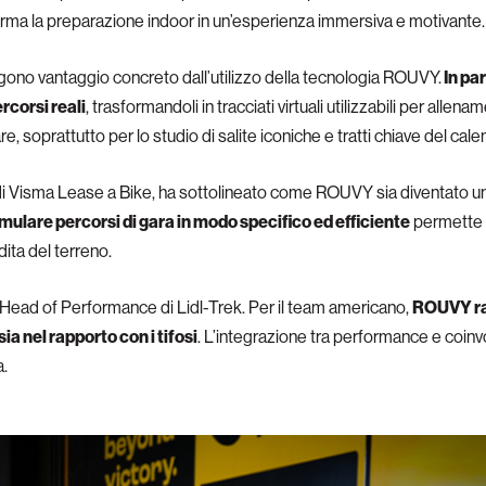
forma la preparazione indoor in un’esperienza immersiva e motivante.
gono vantaggio concreto dall’utilizzo della tecnologia ROUVY.
In par
rcorsi reali
, trasformandoli in tracciati virtuali utilizzabili per all
 soprattutto per lo studio di salite iconiche e tratti chiave del cale
i Visma Lease a Bike, ha sottolineato come ROUVY sia diventato un
simulare percorsi di gara in modo specifico ed efficiente
permette ag
ta del terreno.
 Head of Performance di Lidl-Trek. Per il team americano,
ROUVY rap
ia nel rapporto con i tifosi
. L’integrazione tra performance e coin
a.