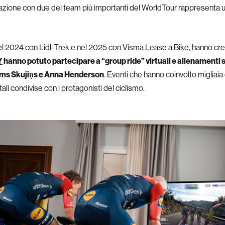
razione con due dei team più importanti del WorldTour rappresenta un
el 2024 con Lidl-Trek e nel 2025 con Visma Lease a Bike, hanno crea
Y
hanno potuto partecipare a “group ride” virtuali e allenamenti
oms Skujiņs e Anna Henderson
. Eventi che hanno coinvolto migliaia 
li condivise con i protagonisti del ciclismo.