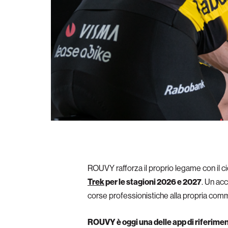
ROUVY rafforza il proprio legame con il cic
Trek
per le stagioni 2026 e 2027
. Un acc
corse professionistiche alla propria commu
ROUVY è oggi una delle app di riferiment