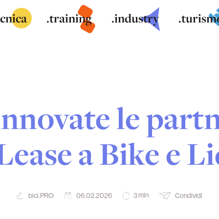
ecnica
.training
.industry
.turism
nnovate le partn
Lease a Bike e Li
min
bici.PRO
06.02.2026
Condividi
3