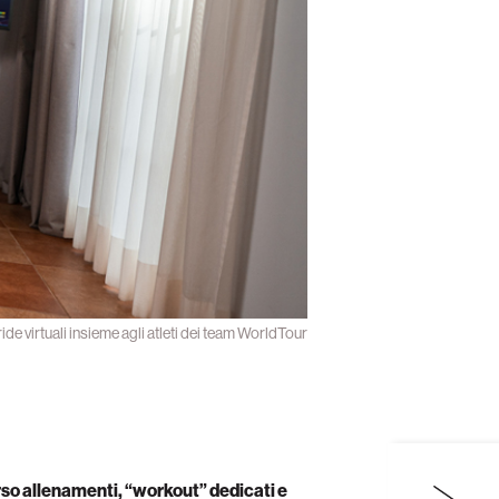
ride virtuali insieme agli atleti dei team WorldTour
so allenamenti, “workout” dedicati e