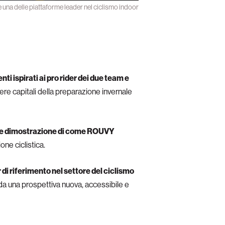
na delle piattaforme leader nel ciclismo indoor
 ispirati ai pro rider dei due team e
vere capitali della preparazione invernale
re dimostrazione di come ROUVY
one ciclistica.
di riferimento nel settore del ciclismo
 da una prospettiva nuova, accessibile e