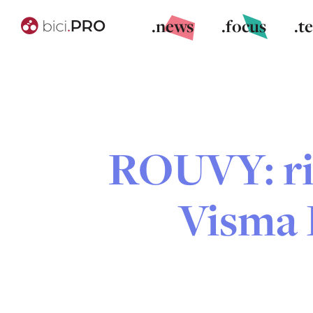
.news
.focus
.t
ROUVY: ri
Visma 