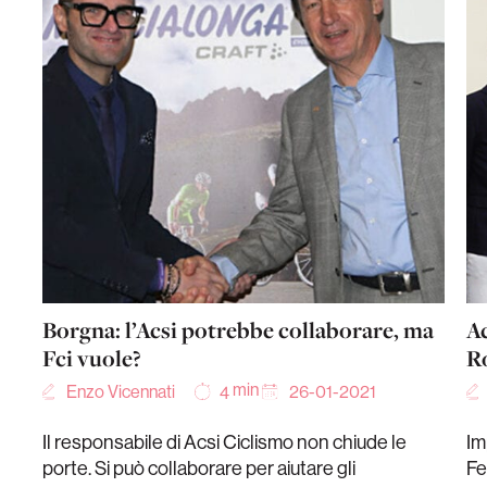
Borgna: l’Acsi potrebbe collaborare, ma
Ac
Fci vuole?
R
min
Enzo Vicennati
26-01-2021
4
Il responsabile di Acsi Ciclismo non chiude le
Im
porte. Si può collaborare per aiutare gli
Fe