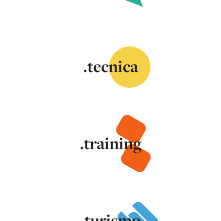
.tecnica
.training
.turismo