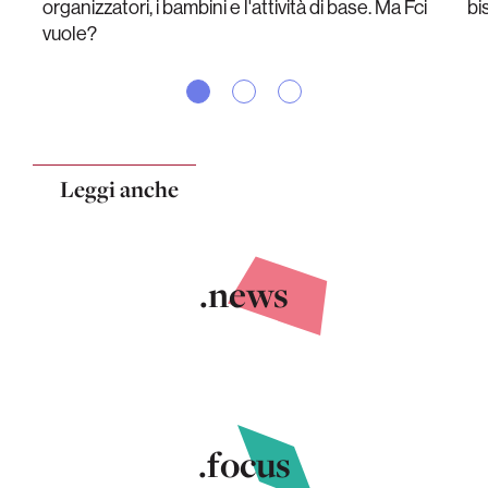
organizzatori, i bambini e l'attività di base. Ma Fci
bi
vuole?
Leggi anche
.news
.focus