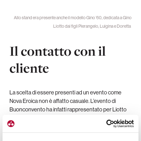
Allo stand era presente anche il modello Gino ’60, dedicata a Gino
Liotto dai figli Pierangelo, Luigina e Doretta
Il contatto con il
cliente
La scelta di essere presenti ad un evento come
Nova Eroica non è affatto casuale. L’evento di
Buonconvento ha infatti rappresentato per Liotto
un ‘occasione di contatto diretto con il cliente
finale
, curioso di conoscere le ultime novità
dell’azienda vicentina direttamente da chi la guida