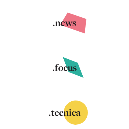
.news
.focus
.tecnica