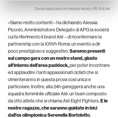
Divisa realizzata con il tessuto tecnico PR-R di Alé
«Siamo molto contenti – ha dichiarato Alessia
Piccolo, Amministratore Delegato di APG la società
cui fa riferimento il brand Alé – di riconfermare la
partnership con la XXIVh Roma: un evento a dir
poco prestigioso e suggestivo.
Saremo presenti
sul campo gara con un nostro stand, giusto
all’interno dell’area paddock,
per poter incontrare
ed applaudire i tanti appassionati ciclisti che si
cimenteranno in questa prova così unica e
particolare. Inoltre, alla 24h gareggerà anche una
squadra femminile ufficiale Alé: un team composto
da otto atlete che si chiama Alé Eight Fighters.
E le
nostre ragazze, che saranno guidate in bici
dall’ex olimpionica Serenella Bortolotto
,