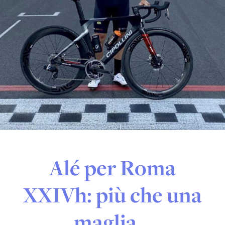
Alé per Roma
XXIVh: più che una
maglia…