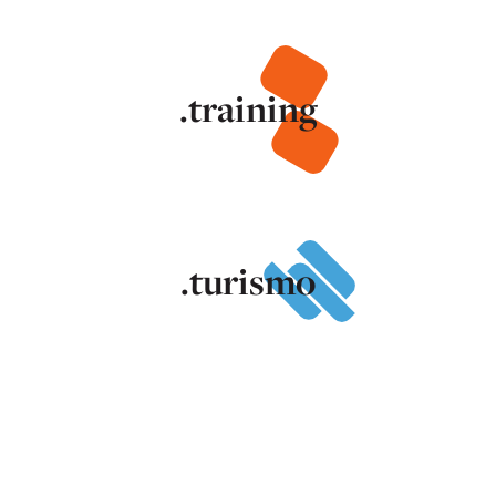
.training
.turismo