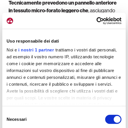
Tecnicamente prevedono un pannello anteriore
in tessuto micro-forato leggero che
, asciugando
molto velocemente, si adatta perfettamente
all’esigenza di pedalare nel corso di una calda notte
estiva… La parte posteriore della maglia è in tessuto
Geo Light, molto leggera e fresca anch’essa, e
Uso responsabile dei dati
“stretch.
Le maniche della stessa “jersey” Alé x
Noi e
i nostri 1 partner
trattiamo i vostri dati personali,
Roma XXIVh sono realizzate a taglio vivo
,
ad esempio il vostro numero IP, utilizzando tecnologie
come i cookie per memorizzare e accedere alle
impiegando un tessuto con struttura “a canali” per
informazioni sul vostro dispositivo al fine di pubblicare
agevolare il flusso dell’aria e favorire
annunci e contenuti personalizzati, misurare gli annunci e
l’aerodinamicità. Non poteva poi mancare
i contenuti, ricercare il pubblico e sviluppare i servizi.
l’attenzione al tema sicurezza in strada, assicurata
Avete la possibilità di scegliere chi utilizza i vostri dati e
da dettagli riflettenti posizionati in maniera
per quali scopi. Le vostre scelte in materia di privacy
strategica sul capo.
sono applicabili solo su questa proprietà digitale in cui
avete effettuato le vostre scelte. È possibile modificare o
Selezione
revocare il proprio consenso in qualsiasi momento dalla
Necessari
del
Dichiarazione sui cookie o facendo clic sull'icona di
consenso