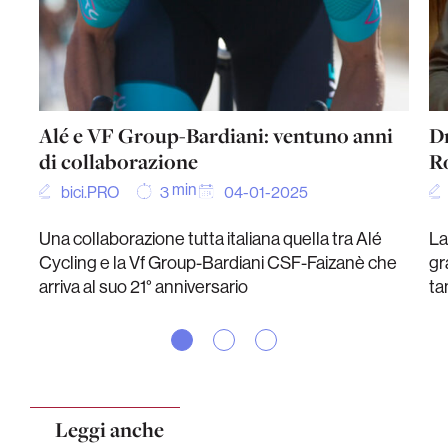
Alé e VF Group-Bardiani: ventuno anni
Dm
di collaborazione
R
min
bici.PRO
04-01-2025
3
Una collaborazione tutta italiana quella tra Alé
La
Cycling e la Vf Group-Bardiani CSF-Faizanè che
gr
arriva al suo 21° anniversario
ta
Leggi anche