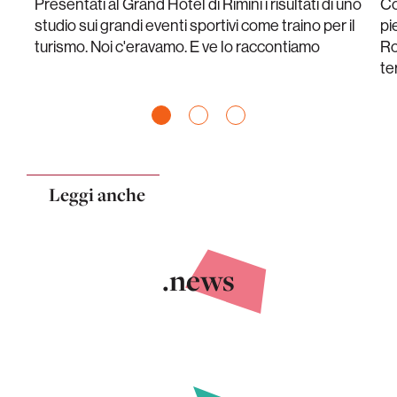
Presentati al Grand Hotel di Rimini i risultati di uno
Co
studio sui grandi eventi sportivi come traino per il
pi
turismo. Noi c'eravamo. E ve lo raccontiamo
Ro
te
Leggi anche
.news