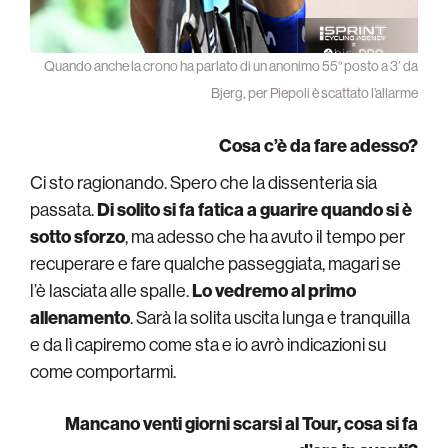
Quando anche la crono ha parlato di un anonimo 55° posto a 3′ da
Bjerg, per Piepoli è scattato l’allarme
Cosa c’è da fare adesso?
Ci sto ragionando. Spero che la dissenteria sia
passata.
Di solito si fa fatica a guarire quando si è
sotto sforzo
, ma adesso che ha avuto il tempo per
recuperare e fare qualche passeggiata, magari se
l’è lasciata alle spalle.
Lo vedremo al primo
allenamento
. Sarà la solita uscita lunga e tranquilla
e da lì capiremo come sta e io avrò indicazioni su
come comportarmi.
Mancano venti giorni scarsi al Tour, cosa si fa