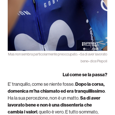
Mas non sembra particolarmente preoccupato: «Sa di aver lavorato
bene» dice Piepoli
Lui come se la passa?
E’ tranquillo, come se niente fosse.
Dopo la corsa,
domenica m’ha chiamato ed era tranquillissimo
.
Ha la sua percezione, non è un matto.
Sa di aver
lavorato bene e non è una dissenteria che
cambia i valori
, quello è vero. E tutto sommato,