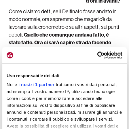
d’ora in avanti?
Come ci siamo detti, se il Delfinato fosse andato in
modo normale, ora sapremmo che magari c’è da
lavorare sulla cronometro o su altri aspetti, sui punti
deboli.
Quello che comunque andava fatto, è
stato fatto. Ora ci sarà capire strada facendo
.
L’inizio del Tour non è semplice, ma se Enric è in
salute, non c’è da preoccuparsi. E’ sempre andato
fortissimo, tolto l’anno scorso che si è fermato per il
Covid. Quindi
non mi preoccupo di come possa
Uso responsabile dei dati
arrivare alle prime tappe del Tour
, anche se non
Noi e
i nostri 1 partner
trattiamo i vostri dati personali,
abbiamo avuto la possibilità di lavorare di fino.
ad esempio il vostro numero IP, utilizzando tecnologie
come i cookie per memorizzare e accedere alle
Cosa significa?
informazioni sul vostro dispositivo al fine di pubblicare
annunci e contenuti personalizzati, misurare gli annunci e
Che a cose normali, sarebbe uscito dal Delfinato
i contenuti, ricercare il pubblico e sviluppare i servizi.
avendo ancora dei margini.
Enric non ha il motore
Avete la possibilità di scegliere chi utilizza i vostri dati e