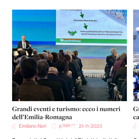
Grandi eventi e turismo: ecco i numeri
Gr
dell’Emilia-Romagna
ca
min
Emiliano Neri
21-11-2023
6