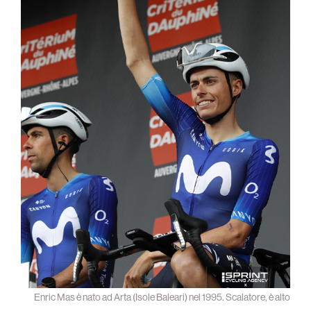
Enric Mas è nato ad Arta (Isole Baleari) nel 1995. Scalatore, è alto