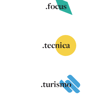
.focus
.tecnica
.turismo