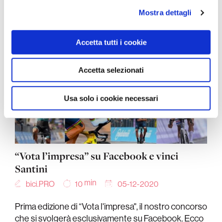
analizzare il nostro traffico. Condividiamo inoltre
Mostra dettagli
informazioni sul modo in cui utilizza il nostro sito con i
nostri partner che si occupano di analisi dei dati web,
Accetta tutti i cookie
pubblicità e social media, i quali potrebbero combinarle
con altre informazioni che ha fornito loro o che hanno
raccolto dal suo utilizzo dei loro servizi.
Accetta selezionati
Usa solo i cookie necessari
“Vota l’impresa” su Facebook e vinci
Santini
min
bici.PRO
05-12-2020
10
Prima edizione di “Vota l'impresa", il nostro concorso
che si svolgerà esclusivamente su Facebook. Ecco