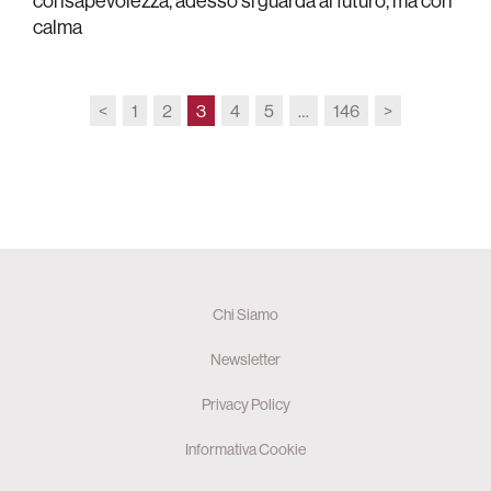
consapevolezza, adesso si guarda al futuro, ma con
calma
<
1
2
3
4
5
…
146
>
Chi Siamo
Newsletter
Privacy Policy
Informativa Cookie