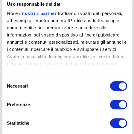
Uso responsabile dei dati
Noi e
i nostri 1 partner
trattiamo i vostri dati personali,
ad esempio il vostro numero IP, utilizzando tecnologie
come i cookie per memorizzare e accedere alle
informazioni sul vostro dispositivo al fine di pubblicare
annunci e contenuti personalizzati, misurare gli annunci e
i contenuti, ricercare il pubblico e sviluppare i servizi.
Avete la possibilità di scegliere chi utilizza i vostri dati e
per quali scopi. Le vostre scelte in materia di privacy
sono applicabili solo su questa proprietà digitale in cui
Gli emuli di Del Toro che a San Marino ha
avete effettuato le vostre scelte. È possibile modificare o
Selezione
lasciato il segno
revocare il proprio consenso in qualsiasi momento dalla
Necessari
del
Dichiarazione sui cookie o facendo clic sull'icona di
min
consenso
Gabriele Gentili
10-07-2026
5
attivazione della privacy.
Preferenze
L'AR Monex si sta distinguendo nei calendari italiani
Approfondisci come vengono elaborati i tuoi dati personali
giovanili. I ragazzi del team messicano sognano di
e imposta le tue preferenze nella
sezione dettagli
. Puoi
ripercorrere la parabola di Del Toro
Statistiche
modificare o ritirare il tuo consenso in qualsiasi momento