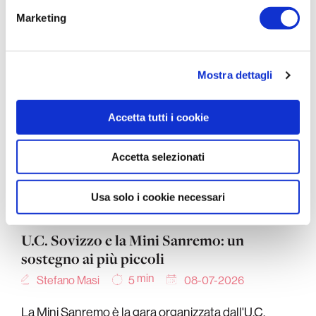
dalla Dichiarazione sui cookie.
Marketing
Utilizziamo i cookie per personalizzare contenuti ed
annunci, per fornire funzionalità dei social media e per
analizzare il nostro traffico. Condividiamo inoltre
Mostra dettagli
informazioni sul modo in cui utilizza il nostro sito con i
nostri partner che si occupano di analisi dei dati web,
Accetta tutti i cookie
pubblicità e social media, i quali potrebbero combinarle
con altre informazioni che ha fornito loro o che hanno
raccolto dal suo utilizzo dei loro servizi.
Accetta selezionati
Usa solo i cookie necessari
U.C. Sovizzo e la Mini Sanremo: un
sostegno ai più piccoli
min
Stefano Masi
08-07-2026
5
La Mini Sanremo è la gara organizzata dall'U.C.