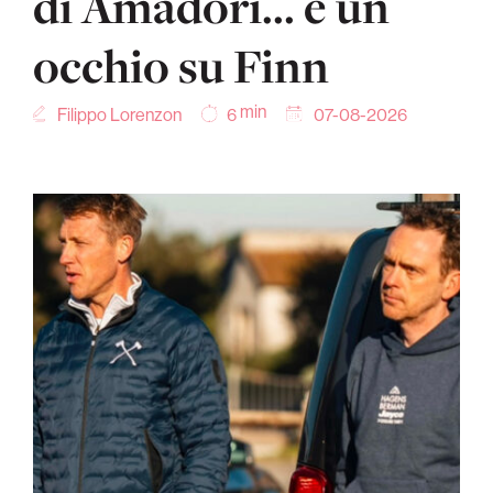
di Amadori… e un
occhio su Finn
min
Filippo Lorenzon
07-08-2026
6