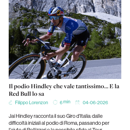
Il podio Hindley che vale tantissimo… E la
Red Bull lo sa
min
Filippo Lorenzon
04-06-2026
6
Jai Hindley racconta il suo Giro d'Italia: dalle
difficoltà iniziali al podio di Roma, passando per
l'aiuto di Pellizzari e la possibile sfida al Tour