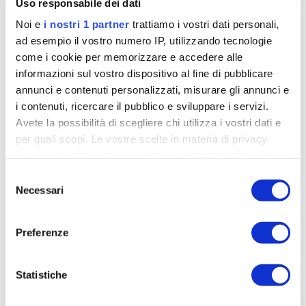
Uso responsabile dei dati
Noi e
i nostri 1 partner
trattiamo i vostri dati personali,
ad esempio il vostro numero IP, utilizzando tecnologie
come i cookie per memorizzare e accedere alle
informazioni sul vostro dispositivo al fine di pubblicare
annunci e contenuti personalizzati, misurare gli annunci e
i contenuti, ricercare il pubblico e sviluppare i servizi.
Avete la possibilità di scegliere chi utilizza i vostri dati e
per quali scopi. Le vostre scelte in materia di privacy
sono applicabili solo su questa proprietà digitale in cui
avete effettuato le vostre scelte. È possibile modificare o
Selezione
revocare il proprio consenso in qualsiasi momento dalla
Necessari
del
Dichiarazione sui cookie o facendo clic sull'icona di
consenso
Vinokurov: «Giro perfetto per noi. Ora
attivazione della privacy.
continuare compatti»
Preferenze
min
Filippo Lorenzon
03-06-2026
Approfondisci come vengono elaborati i tuoi dati personali
5
e imposta le tue preferenze nella
sezione dettagli
. Puoi
Statistiche
Alexandre Vinokurov traccia il bilancio del Giro
modificare o ritirare il tuo consenso in qualsiasi momento
d'Italia della XDS-Astana: tre vittorie di tappa, Ulissi,
dalla Dichiarazione sui cookie.