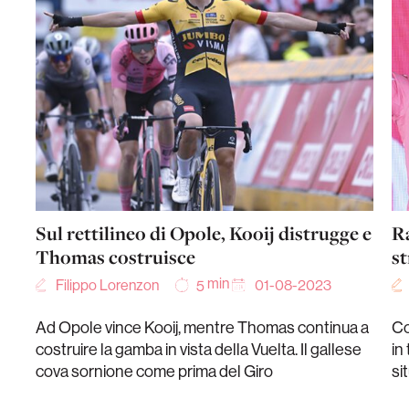
Sul rettilineo di Opole, Kooij distrugge e
Ra
Thomas costruisce
st
min
Filippo Lorenzon
01-08-2023
5
Ad Opole vince Kooij, mentre Thomas continua a
Co
costruire la gamba in vista della Vuelta. Il gallese
in
cova sornione come prima del Giro
si