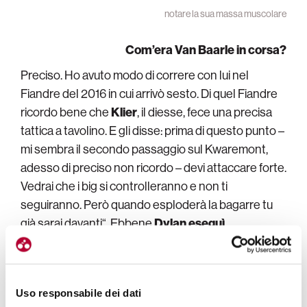
notare la sua massa muscolare
Com’era Van Baarle in corsa?
Preciso. Ho avuto modo di correre con lui nel
Fiandre del 2016 in cui arrivò sesto. Di quel Fiandre
ricordo bene che
Klier
, il diesse, fece una precisa
tattica a tavolino. E gli disse: prima di questo punto –
mi sembra il secondo passaggio sul Kwaremont,
adesso di preciso non ricordo – devi attaccare forte.
Vedrai che i big si controlleranno e non ti
seguiranno. Però quando esploderà la bagarre tu
già sarai davanti“. Ebbene
Dylan eseguì
quell’ordine al dettaglio.
Quindi, soprattutto se ha
la gamba, è molto preciso, non sbaglia nulla. Un
computer. E infatti in
Ineos-Grenadiers
non hai mai
Uso responsabile dei dati
sbagliato. Ci sta bene: con la testa e con le gambe.