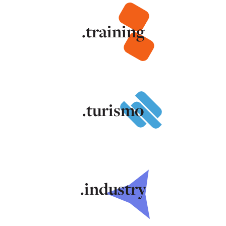
.training
.turismo
.industry